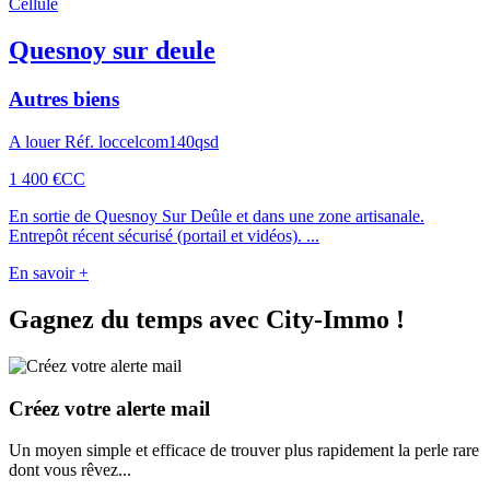
Cellule
Quesnoy sur deule
Autres biens
A louer Réf. loccelcom140qsd
1 400 €
CC
En sortie de Quesnoy Sur Deûle et dans une zone artisanale.
Entrepôt récent sécurisé (portail et vidéos). ...
En savoir +
Gagnez du temps avec
City-Immo
!
Créez votre alerte mail
Un moyen simple et efficace de trouver plus rapidement la perle rare
dont vous rêvez...