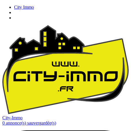
City Immo
City-Immo
0
annonce(s) sauvergardée(s)